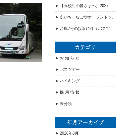
【高校生の皆さまへ】2027年度の求人情報を公開しました！
あいち・なごやオープントップバス販売開始のお知らせ
台風7号の接近に伴うバスツアー「ドラゴンズパック」の催行可否について
カテゴリ
お 知 ら せ
バスツアー
ハイキング
採 用 情 報
未分類
年月アーカイブ
2026年8月