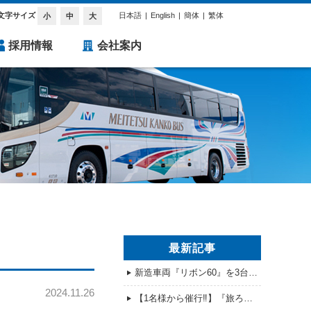
文字サイズ
日本語
English
簡体
繁体
小
中
大
採用情報
会社案内
最新記事
新造車両『リボン60』を3台導入
2024.11.26
【1名様から催行‼】『旅ろっ！愛知の魅力発見バスツアー』全コース販売開始！