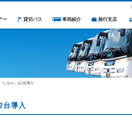
アー
貸切バス
車両紹介
旅行支店
『レゼル』を2台導入
2台導入