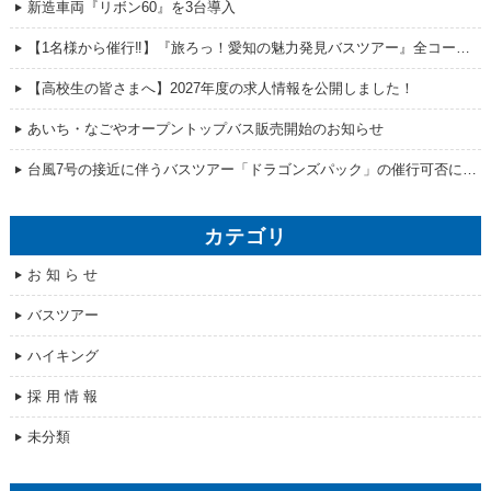
新造車両『リボン60』を3台導入
【1名様から催行‼】『旅ろっ！愛知の魅力発見バスツアー』全コース販売開始！
【高校生の皆さまへ】2027年度の求人情報を公開しました！
あいち・なごやオープントップバス販売開始のお知らせ
台風7号の接近に伴うバスツアー「ドラゴンズパック」の催行可否について
カテゴリ
お 知 ら せ
バスツアー
ハイキング
採 用 情 報
未分類