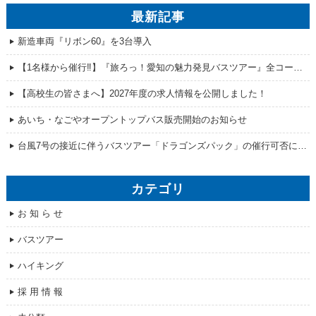
最新記事
新造車両『リボン60』を3台導入
【1名様から催行‼】『旅ろっ！愛知の魅力発見バスツアー』全コース販売開始！
【高校生の皆さまへ】2027年度の求人情報を公開しました！
あいち・なごやオープントップバス販売開始のお知らせ
台風7号の接近に伴うバスツアー「ドラゴンズパック」の催行可否について
カテゴリ
お 知 ら せ
バスツアー
ハイキング
採 用 情 報