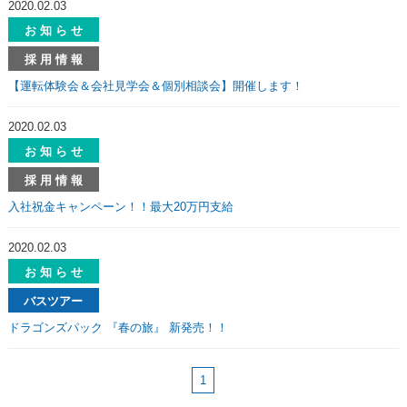
2020.02.03
お 知 ら せ
採 用 情 報
【運転体験会＆会社見学会＆個別相談会】開催します！
2020.02.03
お 知 ら せ
採 用 情 報
入社祝金キャンペーン！！最大20万円支給
2020.02.03
お 知 ら せ
バスツアー
ドラゴンズパック 『春の旅』 新発売！！
1