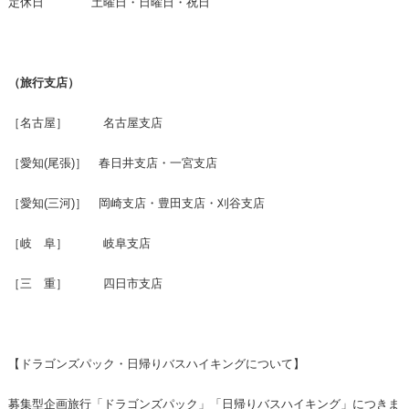
定休日 土曜日・日曜日・祝日
（旅行支店）
［名古屋］ 名古屋支店
［愛知(尾張)］ 春日井支店・一宮支店
［愛知(三河)］ 岡崎支店・豊田支店・刈谷支店
［岐 阜］ 岐阜支店
［三 重］ 四日市支店
【ドラゴンズパック・日帰りバスハイキングについて】
募集型企画旅行「ドラゴンズパック」「日帰りバスハイキング」につきま