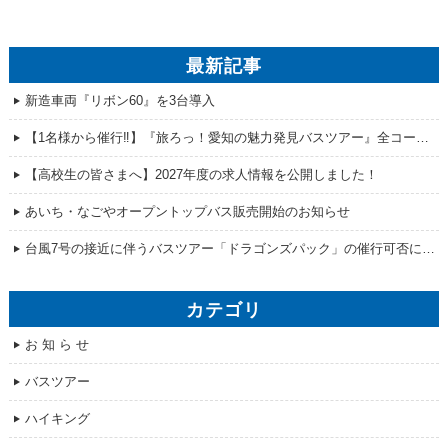
最新記事
新造車両『リボン60』を3台導入
【1名様から催行‼】『旅ろっ！愛知の魅力発見バスツアー』全コース販売開始！
【高校生の皆さまへ】2027年度の求人情報を公開しました！
あいち・なごやオープントップバス販売開始のお知らせ
台風7号の接近に伴うバスツアー「ドラゴンズパック」の催行可否について
カテゴリ
お 知 ら せ
バスツアー
ハイキング