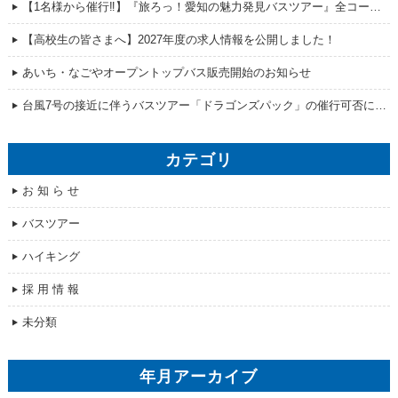
【1名様から催行‼】『旅ろっ！愛知の魅力発見バスツアー』全コース販売開始！
【高校生の皆さまへ】2027年度の求人情報を公開しました！
あいち・なごやオープントップバス販売開始のお知らせ
台風7号の接近に伴うバスツアー「ドラゴンズパック」の催行可否について
カテゴリ
お 知 ら せ
バスツアー
ハイキング
採 用 情 報
未分類
年月アーカイブ