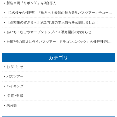
新造車両『リボン60』を3台導入
【1名様から催行‼】『旅ろっ！愛知の魅力発見バスツアー』全コース販売開始！
【高校生の皆さまへ】2027年度の求人情報を公開しました！
あいち・なごやオープントップバス販売開始のお知らせ
台風7号の接近に伴うバスツアー「ドラゴンズパック」の催行可否について
カテゴリ
お 知 ら せ
バスツアー
ハイキング
採 用 情 報
未分類