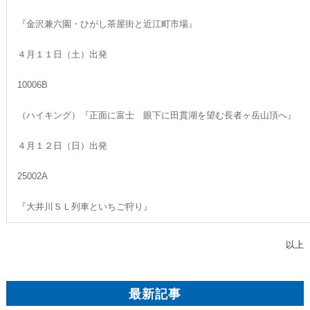
『金沢兼六園・ひがし茶屋街と近江町市場』
４月１１日（土）出発
10006B
（ハイキング）『正面に富士 眼下に田貫湖を望む長者ヶ岳山頂へ』
４月１２日（日）出発
25002A
『大井川ＳＬ列車といちご狩り』
以上
最新記事