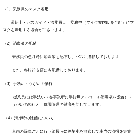
（
1
）乗務員のマスク着用
運転士・バスガイド・添乗員は、乗務中（マイク案内時を含む）にマ
スクを着用する場合がございます。
（
2
）消毒液の配備
乗務員の点呼時に消毒液を配布し、バスに搭載しております。
また、各旅行支店にも配備しております。
（
3
）手洗い・うがいの励行
従業員には手洗い（各事業所に手指用アルコール消毒液を設置）・
うがいの励行と、体調管理の徹底を促しています。
（4）清掃時の除菌について
車両の帰庫ごとに行う清掃時に除菌水を散布して車内の清掃を実施