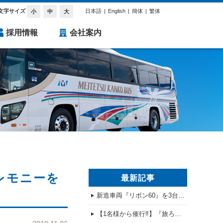
文字サイズ
日本語
English
簡体
繁体
小
中
大
採用情報
会社案内
レモニーを
最新記事
新造車両『リボン60』を3台導入
【1名様から催行‼】『旅ろっ！愛知の魅力発見バスツアー』全コース販売開始！