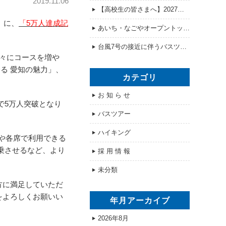
2019.11.06
【高校生の皆さまへ】2027年度の求人情報を公開しました！
）に、
「5万人達成記
あいち・なごやオープントップバス販売開始のお知らせ
台風7号の接近に伴うバスツアー「ドラゴンズパック」の催行可否について
徐々にコースを増や
る 愛知の魅力」、
カテゴリ
お 知 ら せ
で5万人突破となり
バスツアー
ハイキング
スや各席で利用できる
乗させるなど、より
採 用 情 報
未分類
方
に満足していただ
をよろしくお願いい
年月アーカイブ
2026年8月