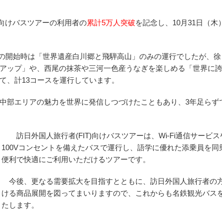
向けバスツアーの利用者の
累計5万人突破
を記念し、
10月31日（木
年1月の開始時は「世界遺産白川郷と飛騨高山」のみの運行でしたが、
アップ」や、西尾の抹茶や三河一色産うなぎを楽しめる「世界に誇
て、計13コースを運行しています。
部エリアの魅力を世界に発信しつづけたこともあり、3年足らず
訪日外国人旅行者(FIT)向けバスツアーは、Wi-Fi通信サービ
100Vコンセントを備えたバスで運行し、語学に優れた添乗員を同
便利で快適にご利用いただけるツアーです。
今後、更なる需要拡大を目指すとともに、訪日外国人旅行者の
ける商品展開を図って
まいりますので、これからも名鉄観光バス
たします。