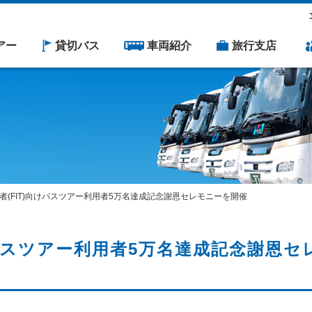
アー
貸切バス
車両紹介
旅行支店
者(FIT)向けバスツアー利用者5万名達成記念謝恩セレモニーを開催
けバスツアー利用者5万名達成記念謝恩セ