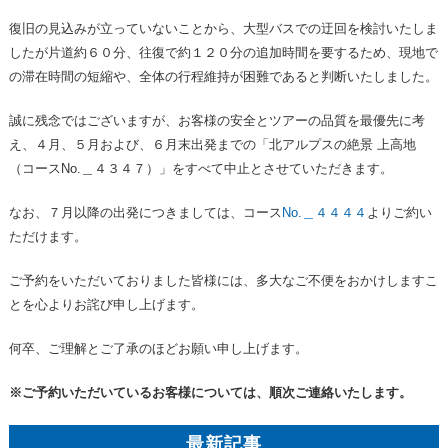
復旧の見込みが立っていないことから、大型バスでの迂回を検討いたしま
したが片道約６０分、往復で約１２０分の追加時間を要するため、現地で
の滞在時間の短縮や、全体の行程維持が困難であると判断いたしました。
誠に残念ではございますが、お客様の安全とツアーの品質を最優先に考
え、４月、５月および、６月末出発までの「北アルプスの絶景 上高地
（コースNo.＿４３４７）」をすべて中止とさせていただきます。
なお、７月以降の出発につきましては、コース
No.＿４４４４
よりご約い
ただけます。
ご予約をいただいておりました皆様には、多大なご不便をおかけしますこ
とを心よりお詫び申し上げます。
何卒、ご理解とご了承のほどお願い申し上げます。
※ご予約いただいているお客様については、順次ご連絡いたします。
最新記事