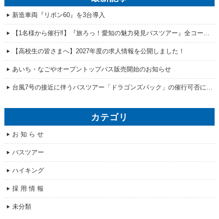
新造車両『リボン60』を3台導入
【1名様から催行‼】『旅ろっ！愛知の魅力発見バスツアー』全コース販売開始！
【高校生の皆さまへ】2027年度の求人情報を公開しました！
あいち・なごやオープントップバス販売開始のお知らせ
台風7号の接近に伴うバスツアー「ドラゴンズパック」の催行可否について
カテゴリ
お 知 ら せ
バスツアー
ハイキング
採 用 情 報
未分類