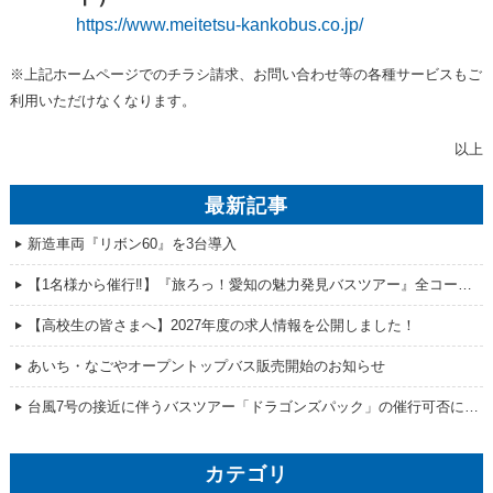
https://www.meitetsu-kankobus.co.jp/
※上記ホームページでのチラシ請求、お問い合わせ等の各種サービスもご
利用いただけなくなります。
以上
最新記事
新造車両『リボン60』を3台導入
【1名様から催行‼】『旅ろっ！愛知の魅力発見バスツアー』全コース販売開始！
【高校生の皆さまへ】2027年度の求人情報を公開しました！
あいち・なごやオープントップバス販売開始のお知らせ
台風7号の接近に伴うバスツアー「ドラゴンズパック」の催行可否について
カテゴリ