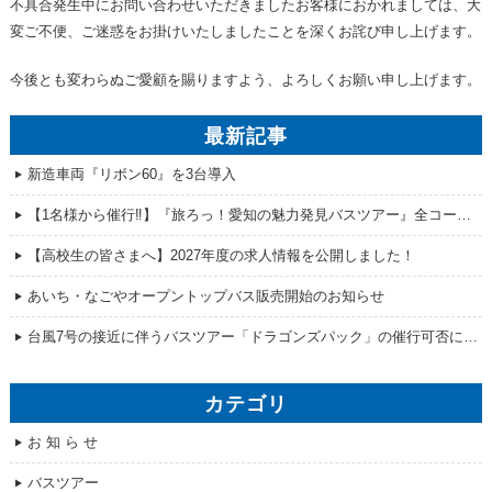
不具合発生中にお問い合わせいただきましたお客様におかれましては、大
変ご不便、ご迷惑をお掛けいたしましたことを深くお詫び申し上げます。
今後とも変わらぬご愛顧を賜りますよう、よろしくお願い申し上げます。
最新記事
新造車両『リボン60』を3台導入
【1名様から催行‼】『旅ろっ！愛知の魅力発見バスツアー』全コース販売開始！
【高校生の皆さまへ】2027年度の求人情報を公開しました！
あいち・なごやオープントップバス販売開始のお知らせ
台風7号の接近に伴うバスツアー「ドラゴンズパック」の催行可否について
カテゴリ
お 知 ら せ
バスツアー