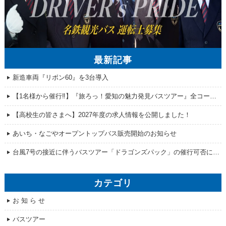
最新記事
新造車両『リボン60』を3台導入
【1名様から催行‼】『旅ろっ！愛知の魅力発見バスツアー』全コース販売開始！
【高校生の皆さまへ】2027年度の求人情報を公開しました！
あいち・なごやオープントップバス販売開始のお知らせ
台風7号の接近に伴うバスツアー「ドラゴンズパック」の催行可否について
カテゴリ
お 知 ら せ
バスツアー